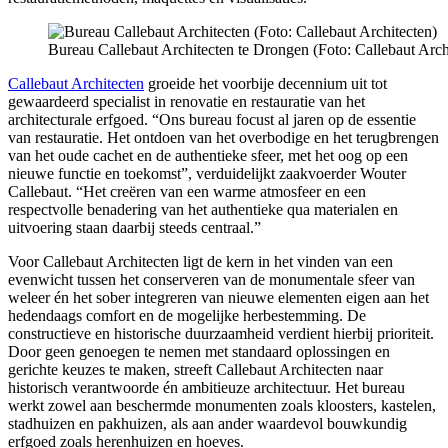
Bureau Callebaut Architecten te Drongen (Foto: Callebaut Arch
Callebaut Architecten
groeide het voorbije decennium uit tot
gewaardeerd specialist in renovatie en restauratie van het
architecturale erfgoed. “Ons bureau focust al jaren op de essentie
van restauratie. Het ontdoen van het overbodige en het terugbrengen
van het oude cachet en de authentieke sfeer, met het oog op een
nieuwe functie en toekomst”, verduidelijkt zaakvoerder Wouter
Callebaut. “Het creëren van een warme atmosfeer en een
respectvolle benadering van het authentieke qua materialen en
uitvoering staan daarbij steeds centraal.”
Voor Callebaut Architecten ligt de kern in het vinden van een
evenwicht tussen het conserveren van de monumentale sfeer van
weleer én het sober integreren van nieuwe elementen eigen aan het
hedendaags comfort en de mogelijke herbestemming. De
constructieve en historische duurzaamheid verdient hierbij prioriteit.
Door geen genoegen te nemen met standaard oplossingen en
gerichte keuzes te maken, streeft Callebaut Architecten naar
historisch verantwoorde én ambitieuze architectuur. Het bureau
werkt zowel aan beschermde monumenten zoals kloosters, kastelen,
stadhuizen en pakhuizen, als aan ander waardevol bouwkundig
erfgoed zoals herenhuizen en hoeves.